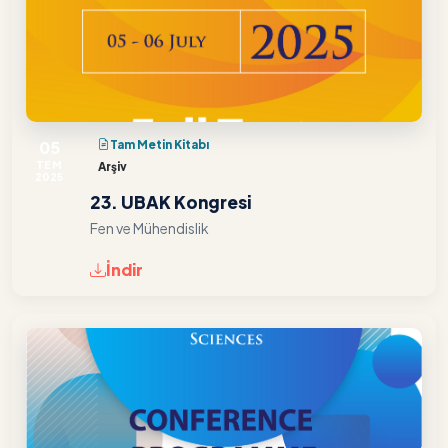
05
Tam Metin Kitabı
TEM
Arşiv
2025
23. UBAK Kongresi
Fen ve Mühendislik
İndir