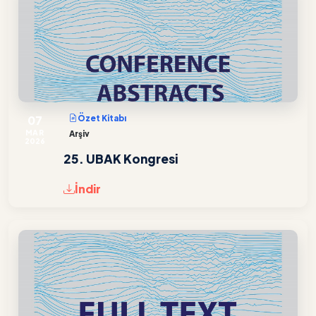
07
Özet Kitabı
MAR
Arşiv
2026
25. UBAK Kongresi
İndir