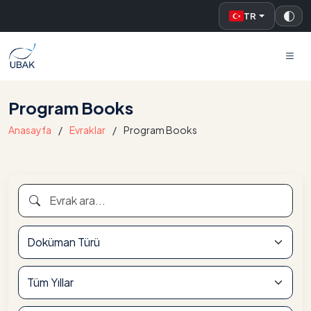
TR
UBAK
Program Books
Anasayfa
Evraklar
Program Books