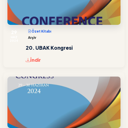
29
Özet Kitabı
HAZ
Arşiv
2024
20. UBAK Kongresi
İndir