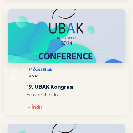
16
Özet Kitabı
MAR
Arşiv
2024
19. UBAK Kongresi
Fen ve Mühendislik
İndir