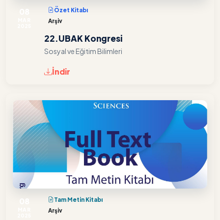
08
Özet Kitabı
MAR
Arşiv
2025
22.UBAK Kongresi
Sosyal ve Eğitim Bilimleri
İndir
08
Tam Metin Kitabı
MAR
Arşiv
2025