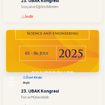
23. UBAK Kongresi
Sosyal ve Eğitim Bilimleri
İndir
05
Özet Kitabı
TEM
Arşiv
2025
23. UBAK Kongresi
Fen ve Mühendislik