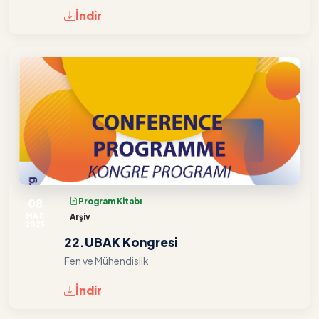
İndir
08
Program Kitabı
MAR
Arşiv
2025
22.UBAK Kongresi
Fen ve Mühendislik
İndir