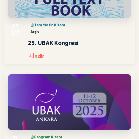
07
Tam Metin Kitabı
MAR
Arşiv
2026
25. UBAK Kongresi
İndir
11
Program Kitabı