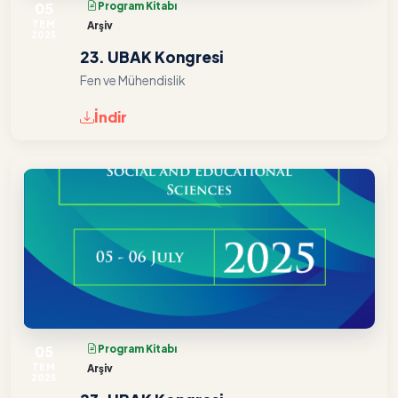
05
Program Kitabı
TEM
Arşiv
2025
23. UBAK Kongresi
Fen ve Mühendislik
İndir
05
Program Kitabı
TEM
Arşiv
2025