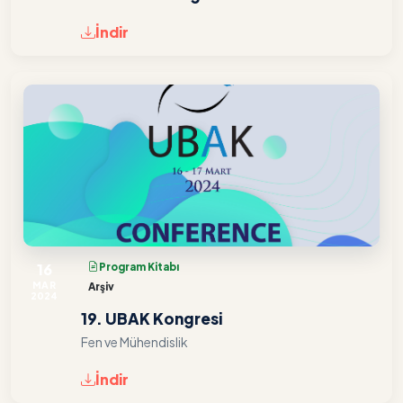
İndir
16
Program Kitabı
MAR
Arşiv
2024
19. UBAK Kongresi
Fen ve Mühendislik
İndir