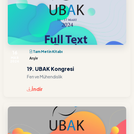
16
Tam Metin Kitabı
MAR
Arşiv
2024
19. UBAK Kongresi
Fen ve Mühendislik
İndir