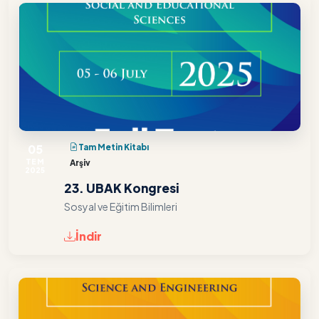
05
Tam Metin Kitabı
TEM
Arşiv
2025
23. UBAK Kongresi
Sosyal ve Eğitim Bilimleri
İndir