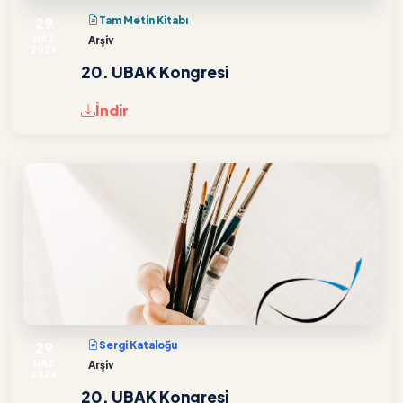
29
Tam Metin Kitabı
HAZ
Arşiv
2024
20. UBAK Kongresi
İndir
29
Sergi Kataloğu
HAZ
Arşiv
2024
20. UBAK Kongresi