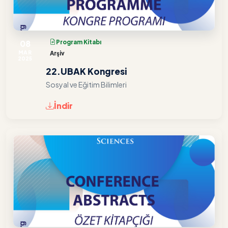
08
Program Kitabı
MAR
Arşiv
2025
22.UBAK Kongresi
Sosyal ve Eğitim Bilimleri
İndir