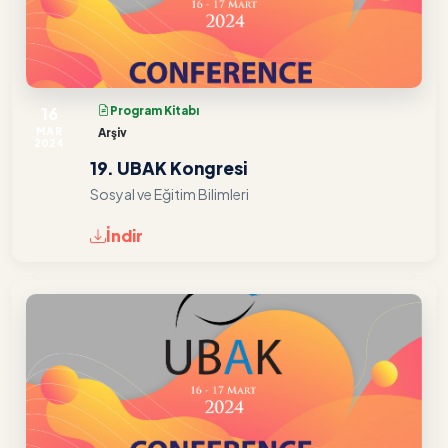
16
Program Kitabı
MAR
Arşiv
2024
19. UBAK Kongresi
Sosyal ve Eğitim Bilimleri
İndir