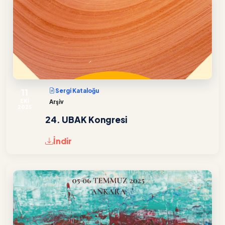
11
Sergi Kataloğu
EKİ
Arşiv
2025
24. UBAK Kongresi
İndir