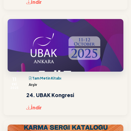
İndir
11
Tam Metin Kitabı
EKİ
Arşiv
2025
24. UBAK Kongresi
İndir