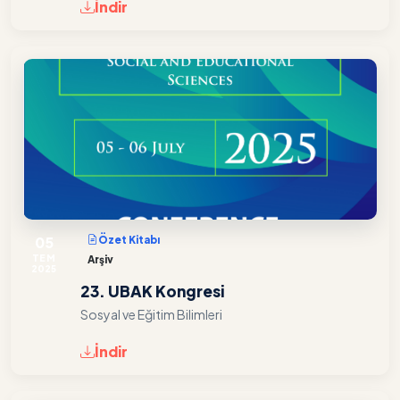
İndir
05
Özet Kitabı
TEM
Arşiv
2025
23. UBAK Kongresi
Sosyal ve Eğitim Bilimleri
İndir