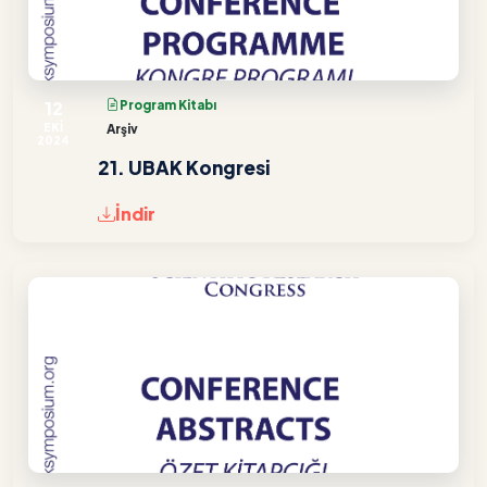
12
Program Kitabı
EKİ
Arşiv
2024
21. UBAK Kongresi
İndir