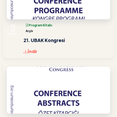
12
Program Kitabı
EKİ
Arşiv
2024
21. UBAK Kongresi
İndir