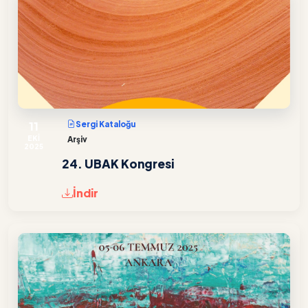
11
Sergi Kataloğu
EKİ
Arşiv
2025
24. UBAK Kongresi
İndir