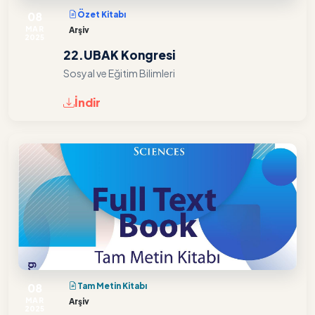
08
Özet Kitabı
MAR
Arşiv
2025
22.UBAK Kongresi
Sosyal ve Eğitim Bilimleri
İndir
08
Tam Metin Kitabı
MAR
Arşiv
2025