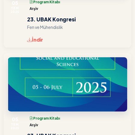
05
Program Kitabı
TEM
Arşiv
2025
23. UBAK Kongresi
Fen ve Mühendislik
İndir
05
Program Kitabı
TEM
Arşiv
2025