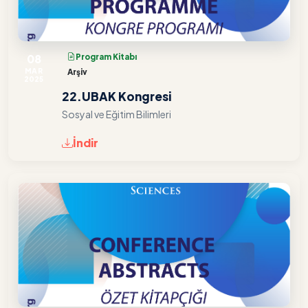
08
Program Kitabı
MAR
Arşiv
2025
22.UBAK Kongresi
Sosyal ve Eğitim Bilimleri
İndir