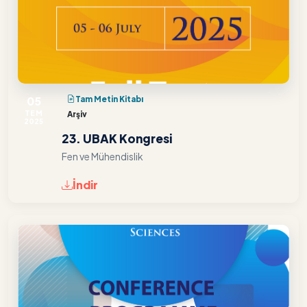
05
Tam Metin Kitabı
TEM
Arşiv
2025
23. UBAK Kongresi
Fen ve Mühendislik
İndir