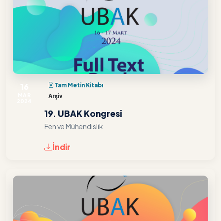
16
Tam Metin Kitabı
MAR
Arşiv
2024
19. UBAK Kongresi
Fen ve Mühendislik
İndir