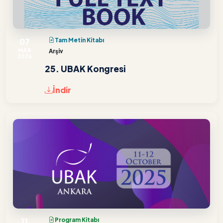
07
Tam Metin Kitabı
MAR
Arşiv
2026
25. UBAK Kongresi
İndir
11
Program Kitabı