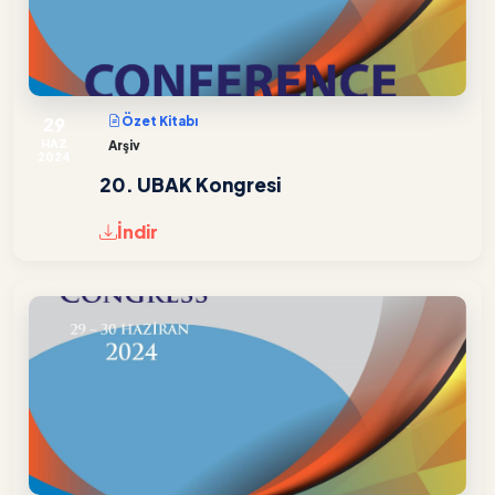
29
Özet Kitabı
HAZ
Arşiv
2024
20. UBAK Kongresi
İndir