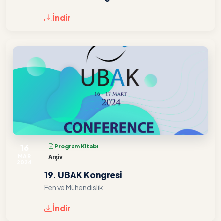
İndir
16
Program Kitabı
MAR
Arşiv
2024
19. UBAK Kongresi
Fen ve Mühendislik
İndir