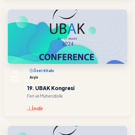
16
Özet Kitabı
MAR
Arşiv
2024
19. UBAK Kongresi
Fen ve Mühendislik
İndir