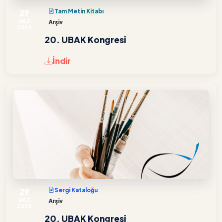
29
Tam Metin Kitabı
HAZ
Arşiv
2024
20. UBAK Kongresi
İndir
29
Sergi Kataloğu
HAZ
Arşiv
2024
20. UBAK Kongresi