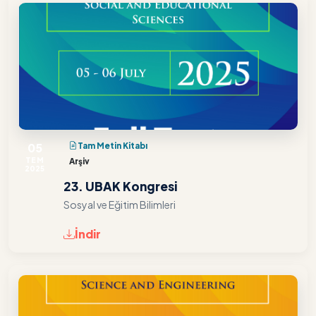
05
Tam Metin Kitabı
TEM
Arşiv
2025
23. UBAK Kongresi
Sosyal ve Eğitim Bilimleri
İndir