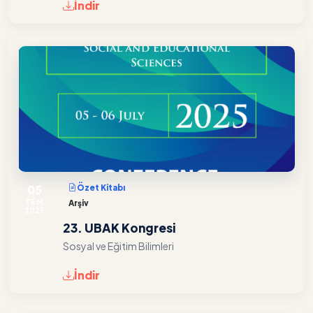
İndir
05
Özet Kitabı
TEM
Arşiv
2025
23. UBAK Kongresi
Sosyal ve Eğitim Bilimleri
İndir