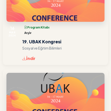
16
Program Kitabı
MAR
Arşiv
2024
19. UBAK Kongresi
Sosyal ve Eğitim Bilimleri
İndir