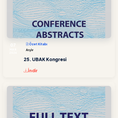
07
Özet Kitabı
MAR
Arşiv
2026
25. UBAK Kongresi
İndir