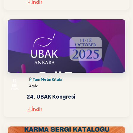
İndir
11
Tam Metin Kitabı
EKİ
Arşiv
2025
24. UBAK Kongresi
İndir