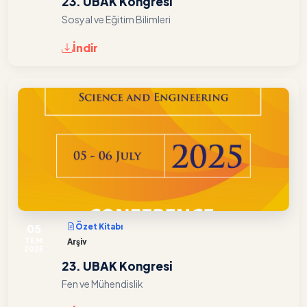
23. UBAK Kongresi
Sosyal ve Eğitim Bilimleri
İndir
05
Özet Kitabı
TEM
Arşiv
2025
23. UBAK Kongresi
Fen ve Mühendislik