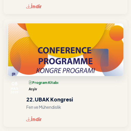
İndir
08
Program Kitabı
MAR
Arşiv
2025
22.UBAK Kongresi
Fen ve Mühendislik
İndir